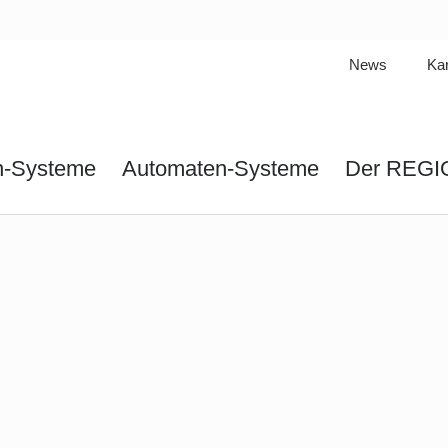
News
Kar
n-Systeme
Automaten-Systeme
Der REG