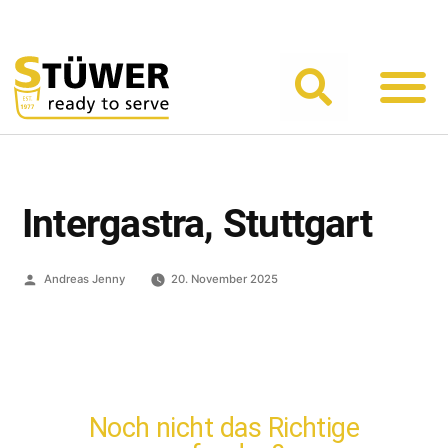
Branchen-
Automaten-
Der R
Intergastra, Stuttgart
Andreas Jenny
20. November 2025
Noch nicht das Richtige